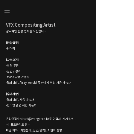
VFX Compositing Artist
감각적인 합성 인재를 모집합니다.
[담당업무]
-렌더링
[자격요건]
-학력 무관
-신입 / 경력
-MAYA 사용 가능자
-Red shift, Vray, Amold 중 한가지 이상 사용 가능자
[우대사항]
-Red shift 사용 가능자
-언리얼 관련 작업 가능자
violet
온라인접수
@vranger.co.kr로 이력서, 자기소개
서, 포트폴리오 점수
​메일 제목: [지원분야_신입/경력]_지원자 성명